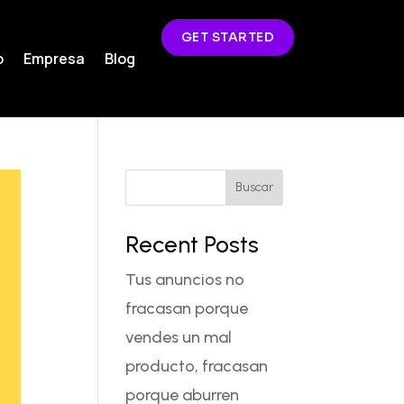
GET STARTED
o
Empresa
Blog
Buscar
Recent Posts
Tus anuncios no
fracasan porque
vendes un mal
producto, fracasan
porque aburren