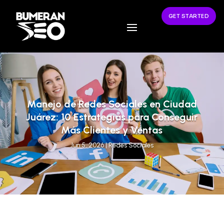
GET STARTED
Manejo de Redes Sociales en Ciudad
Juárez: 10 Estrategias para Conseguir
Más Clientes y Ventas
Jun 5, 2026
|
Redes Sociales