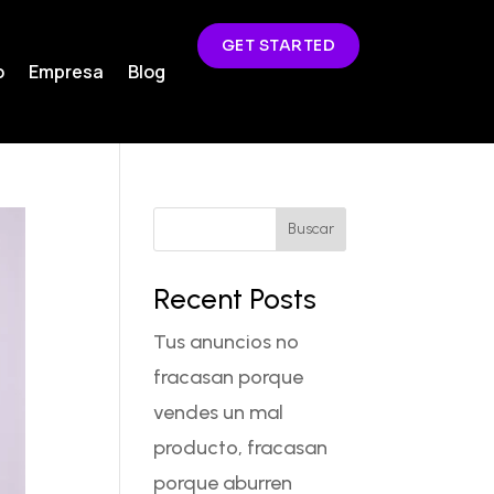
GET STARTED
o
Empresa
Blog
Buscar
Recent Posts
Tus anuncios no
fracasan porque
vendes un mal
producto, fracasan
porque aburren