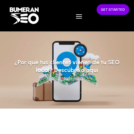
GET STARTED
¿Por qué tus clientes vienen de tu SEO
local? Descúbrelo aquí
Feb 12, 2026
|
SEO