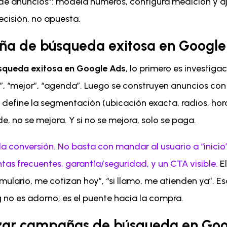
de anuncios”: modela números, configura medición y aj
ecisión, no apuesta.
a de búsqueda exitosa en Google
queda exitosa en Google Ads
, lo primero es investiga
rca”, “mejor”, “agenda”. Luego se construyen anuncios con
define la segmentación (ubicación exacta, radios, horar
e, no se mejora. Y si no se mejora, solo se paga.
 conversión. No basta con mandar al usuario a “inicio”
ntas frecuentes, garantía/seguridad, y un CTA visible.
El
ormulario, me cotizan hoy”, “si llamo, me atienden ya”. 
g no es adorno; es el puente hacia la compra.
izar campañas de búsqueda en Go