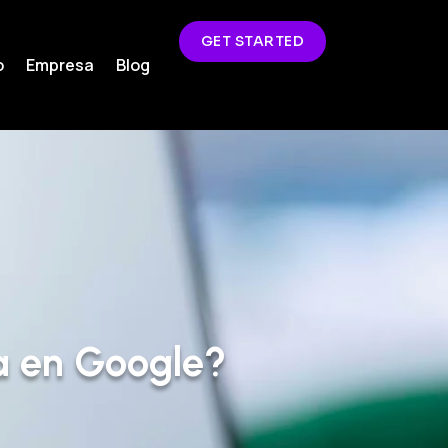
GET STARTED
o
Empresa
Blog
a en Google?