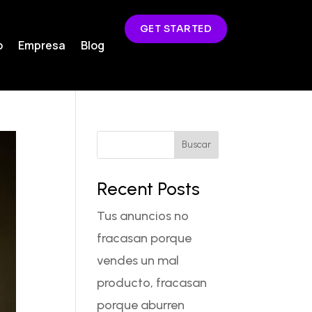
GET STARTED
o
Empresa
Blog
Buscar
Recent Posts
Tus anuncios no
fracasan porque
vendes un mal
producto, fracasan
porque aburren